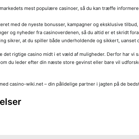
 markedets mest populære casinoer, så du kan træffe informere
teret med de nyeste bonusser, kampagner og eksklusive tilbud,
ger og nyheder fra casinoverdenen, så du altid er et skridt fora
g sikrer, at du spiller både underholdende og sikkert, uanset d
e det rigtige casino midt i et væld af muligheder. Derfor har vi s
om du leder efter din næste store gevinst eller bare vil udforske 
ed casino-wiki.net – din pålidelige partner i jagten på de beds
elser