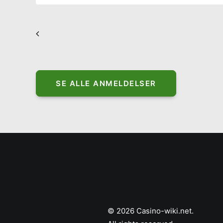
SE ALLE ANMELDELSER
© 2026 Casino-wiki.net.