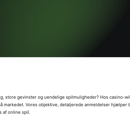
ng, store gevinster og uendelige spilmuligheder? Hos casino-wiki.
 på markedet. Vores objektive, detaljerede anmeldelser hjælper
 af online spil.