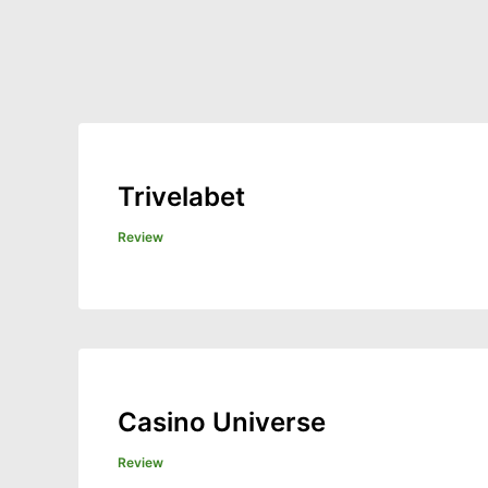
Trivelabet
Review
Casino Universe
Review