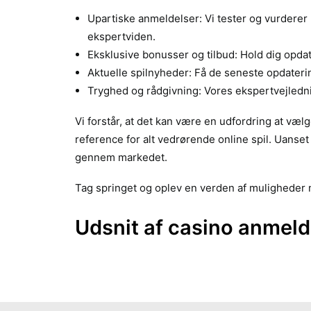
Upartiske anmeldelser: Vi tester og vurderer
ekspertviden.
Eksklusive bonusser og tilbud: Hold dig opda
Aktuelle spilnyheder: Få de seneste opdaterin
Tryghed og rådgivning: Vores ekspertvejlednin
Vi forstår, at det kan være en udfordring at vælg
reference for alt vedrørende online spil. Uanset 
gennem markedet.
Tag springet og oplev en verden af muligheder m
Udsnit af casino anmeld