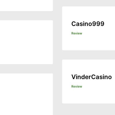
Casino999
Review
VinderCasino
Review