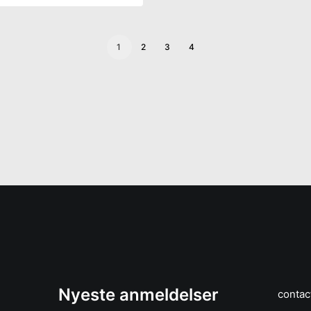
1
2
3
4
Nyeste anmeldelser
contac