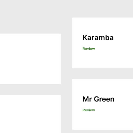
Karamba
Review
Mr Green
Review