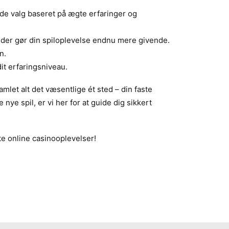
de valg baseret på ægte erfaringer og
 der gør din spiloplevelse endnu mere givende.
n.
it erfaringsniveau.
amlet alt det væsentlige ét sted – din faste
nye spil, er vi her for at guide dig sikkert
te online casinooplevelser!