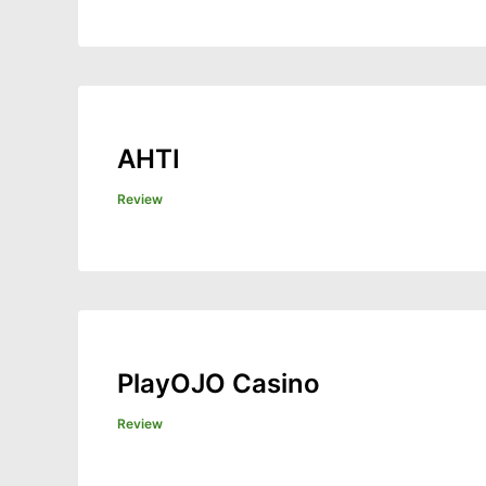
AHTI
Review
PlayOJO Casino
Review