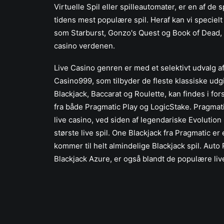
Virtuelle Spil eller spilleautomater, er en af d
tidens mest populære spil. Heraf kan vi specielt
som Starburst, Gonzo's Quest og Book of Dead, tr
casino verdenen.
Live Casino genren er med et selektivt udvalg af 
Casino999, som tilbyder de fleste klassiske udgiv
Blackjack, Baccarat og Roulette, kan findes i for
fra både Pragmatic Play og LogicStake. Pragmatic
live casino, ved siden af legendariske Evolutio
største live spil. One Blackjack fra Pragmatic er 
kommer til helt almindelige Blackjack spil. Aut
Blackjack Azure, er også blandt de populære li