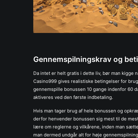
Gennemspilningskrav og beti
Da intet er helt gratis i dette liv, bør man ki
Casino999 gives realistiske betingelser for bru
gennemspille bonussen 10 gange indenfor 60 dag
aktiveres ved den første indbetaling.
Hvis man tager brug af hele bonussen og opkræve
derfor henvender bonussen sig mest til de mest 
lære om reglerne og vilkårene, inden man sætter
man dermed undgår alt for høje gennemspilning