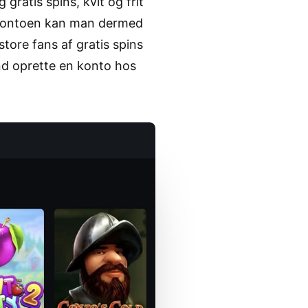
gratis spins, kvit og frit
il kontoen kan man dermed
tore fans af gratis spins
nd oprette en konto hos