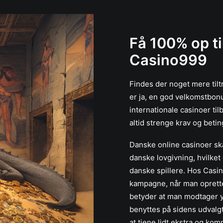
Få 100% op ti
Casino999
Findes der noget mere ti
er ja, en god velkomstbon
internationale casinoer t
altid strenge krav og betin
Danske online casinoer sk
danske lovgivning, hvilket 
danske spillere. Hos Casi
kampagne, når man oprette
betyder at man modtager yd
benyttes på sidens udvalgt
at tjene lidt ekstra og kom