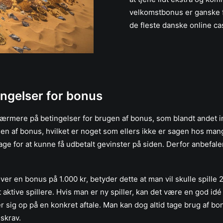
velkomstbonus er ganske f
de fleste danske online ca
ngelser for bonus
gge nærmere på betingelser for brugen af bonus, som blandt ande
gen af bonus, hvilket er noget som ellers ikke er sagen hos man
e for at kunne få udbetalt gevinster på siden. Derfor anbefale
r en bonus på 1.000 kr, betyder dette at man vil skulle spille 2
aktive spillere. Hvis man er ny spiller, kan det være en god id
 sig op på en konkret aftale. Man kan dog altid tage brug af bo
skrav.