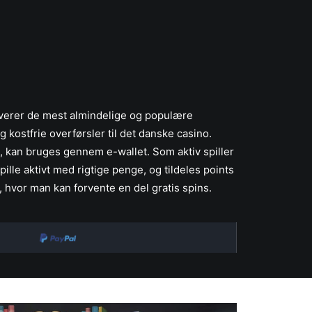
everer de mest almindelige og populære
kostfrie overførsler til det danske casino.
, kan bruges gennem e-wallet. Som aktiv spiller
le aktivt med rigtige penge, og tildeles points
 hvor man kan forvente en del gratis spins.