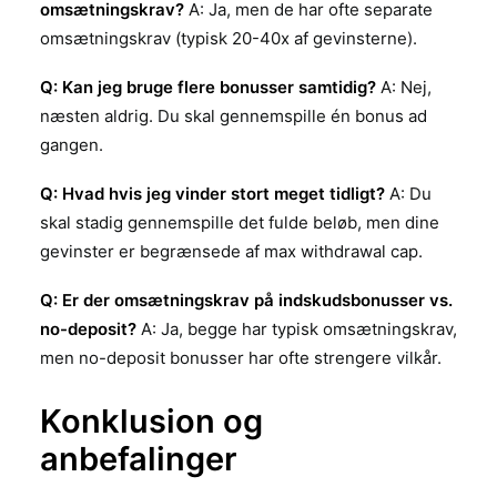
omsætningskrav?
A: Ja, men de har ofte separate
omsætningskrav (typisk 20-40x af gevinsterne).
Q: Kan jeg bruge flere bonusser samtidig?
A: Nej,
næsten aldrig. Du skal gennemspille én bonus ad
gangen.
Q: Hvad hvis jeg vinder stort meget tidligt?
A: Du
skal stadig gennemspille det fulde beløb, men dine
gevinster er begrænsede af max withdrawal cap.
Q: Er der omsætningskrav på indskudsbonusser vs.
no-deposit?
A: Ja, begge har typisk omsætningskrav,
men no-deposit bonusser har ofte strengere vilkår.
Konklusion og
anbefalinger