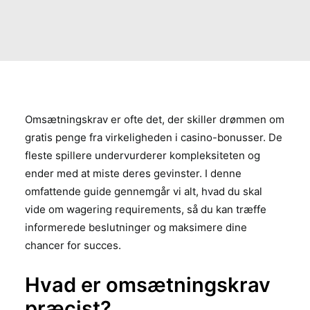
Omsætningskrav er ofte det, der skiller drømmen om
gratis penge fra virkeligheden i casino-bonusser. De
fleste spillere undervurderer kompleksiteten og
ender med at miste deres gevinster. I denne
omfattende guide gennemgår vi alt, hvad du skal
vide om wagering requirements, så du kan træffe
informerede beslutninger og maksimere dine
chancer for succes.
Hvad er omsætningskrav
præcist?