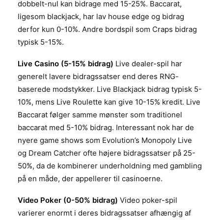
dobbelt-nul kan bidrage med 15-25%. Baccarat,
ligesom blackjack, har lav house edge og bidrag
derfor kun 0-10%. Andre bordspil som Craps bidrag
typisk 5-15%.
Live Casino (5-15% bidrag)
Live dealer-spil har
generelt lavere bidragssatser end deres RNG-
baserede modstykker. Live Blackjack bidrag typisk 5-
10%, mens Live Roulette kan give 10-15% kredit. Live
Baccarat følger samme mønster som traditionel
baccarat med 5-10% bidrag. Interessant nok har de
nyere game shows som Evolution’s Monopoly Live
og Dream Catcher ofte højere bidragssatser på 25-
50%, da de kombinerer underholdning med gambling
på en måde, der appellerer til casinoerne.
Video Poker (0-50% bidrag)
Video poker-spil
varierer enormt i deres bidragssatser afhængig af