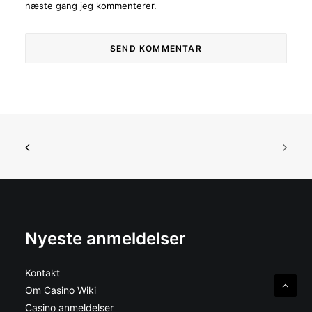
næste gang jeg kommenterer.
Nyeste anmeldelser
Kontakt
Om Casino Wiki
Casino anmeldelser