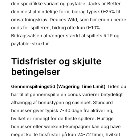
den specifikke variant og paytable. Jacks or Better,
den mest almindelige form, bidrag typisk 0-25% til
omsætningskrav. Deuces Wild, som har endnu bedre
odds for spilleren, bidrag ofte kun 0-10%.
Bidragssatsen afhænger stærkt af spillets RTP og
paytable-struktur.
Tidsfrister og skjulte
betingelser
Gennemspilningstid (Wagering Time Limit)
Tiden du
har til at gennemspille en bonus varierer betydeligt
afhængig af bonustypen og casinoet. Standard
bonusser giver typisk 7-30 dage fra aktivering,
hvilket er rimeligt for de fleste spillere. Hurtige
bonusser eller weekend-kampagner kan dog have
meget korte tidsfrister på kun 24-72 timer, hvilket