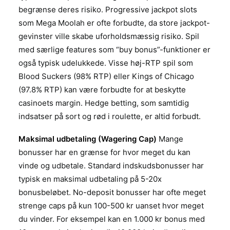
begrænse deres risiko. Progressive jackpot slots
som Mega Moolah er ofte forbudte, da store jackpot-
gevinster ville skabe uforholdsmæssig risiko. Spil
med særlige features som “buy bonus”-funktioner er
også typisk udelukkede. Visse høj-RTP spil som
Blood Suckers (98% RTP) eller Kings of Chicago
(97.8% RTP) kan være forbudte for at beskytte
casinoets margin. Hedge betting, som samtidig
indsatser på sort og rød i roulette, er altid forbudt.
Maksimal udbetaling (Wagering Cap)
Mange
bonusser har en grænse for hvor meget du kan
vinde og udbetale. Standard indskudsbonusser har
typisk en maksimal udbetaling på 5-20x
bonusbeløbet. No-deposit bonusser har ofte meget
strenge caps på kun 100-500 kr uanset hvor meget
du vinder. For eksempel kan en 1.000 kr bonus med