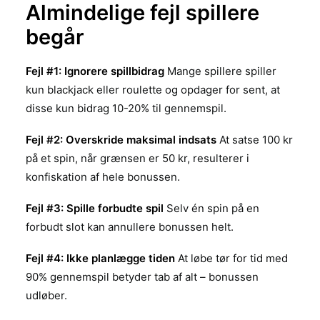
Almindelige fejl spillere
begår
Fejl #1: Ignorere spillbidrag
Mange spillere spiller
kun blackjack eller roulette og opdager for sent, at
disse kun bidrag 10-20% til gennemspil.
Fejl #2: Overskride maksimal indsats
At satse 100 kr
på et spin, når grænsen er 50 kr, resulterer i
konfiskation af hele bonussen.
Fejl #3: Spille forbudte spil
Selv én spin på en
forbudt slot kan annullere bonussen helt.
Fejl #4: Ikke planlægge tiden
At løbe tør for tid med
90% gennemspil betyder tab af alt – bonussen
udløber.