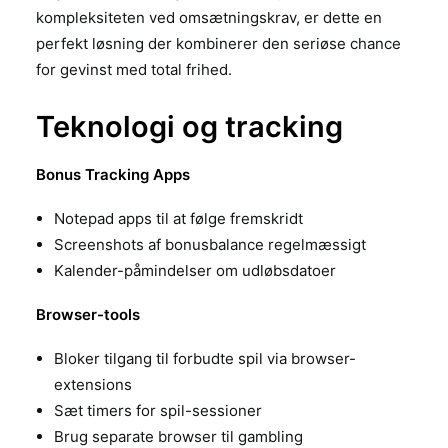
kompleksiteten ved omsætningskrav, er dette en
perfekt løsning der kombinerer den seriøse chance
for gevinst med total frihed.
Teknologi og tracking
Bonus Tracking Apps
Notepad apps til at følge fremskridt
Screenshots af bonusbalance regelmæssigt
Kalender-påmindelser om udløbsdatoer
Browser-tools
Bloker tilgang til forbudte spil via browser-
extensions
Sæt timers for spil-sessioner
Brug separate browser til gambling