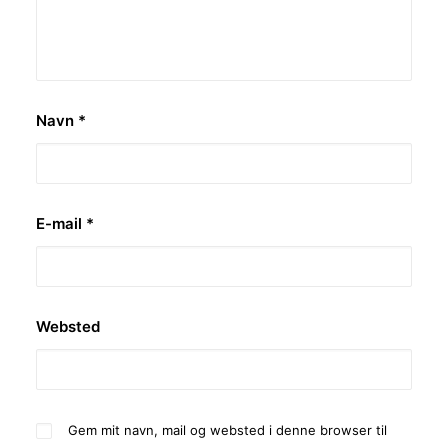
Navn
*
E-mail
*
Websted
Gem mit navn, mail og websted i denne browser til