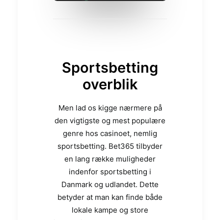
Sportsbetting
overblik
Men lad os kigge nærmere på
den vigtigste og mest populære
genre hos casinoet, nemlig
sportsbetting. Bet365 tilbyder
en lang række muligheder
indenfor sportsbetting i
Danmark og udlandet. Dette
betyder at man kan finde både
lokale kampe og store