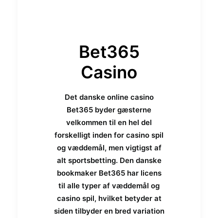
Bet365
Casino
Det danske online casino
Bet365 byder gæsterne
velkommen til en hel del
forskelligt inden for casino spil
og væddemål, men vigtigst af
alt sportsbetting. Den danske
bookmaker Bet365 har licens
til alle typer af væddemål og
casino spil, hvilket betyder at
siden tilbyder en bred variation