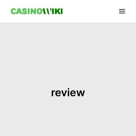
Casino anmeldelser
Om Casino Wiki
Kontakt
Search
review