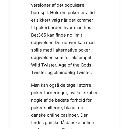
versioner af det populære
bordspil. Hold’em poker er altid
et sikkert valg når det kommer
til pokerborder, hvor man hos
Bet365 kan finde no limit
udgivelser. Derudover kan man
spille med i alternative poker
udgivelser, som for eksempel
Wild Twister, Age of the Gods
Twister og almindelig Twister.
Man kan også deltage i større
poker turneringer, hvilket skaber
nogle af de bedste forhold for
poker spillerne, blandt de
danske online casinoer. Der
findes ganske få danske online