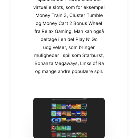
virtuelle slots, som for eksempel
Money Train 3, Cluster Tumble
og Money Cart 2 Bonus Wheel
fra Relax Gaming. Man kan også
deltage i en del Play N’ Go
udgivelser, som bringer
muligheder i spil som Starburst,
Bonanza Megaways, Links of Ra
og mange andre populære spil.