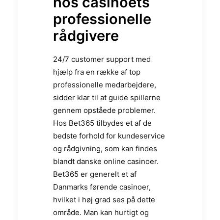
hos casinoets
professionelle
rådgivere
24/7 customer support med
hjælp fra en række af top
professionelle medarbejdere,
sidder klar til at guide spillerne
gennem opståede problemer.
Hos Bet365 tilbydes et af de
bedste forhold for kundeservice
og rådgivning, som kan findes
blandt danske online casinoer.
Bet365 er generelt et af
Danmarks førende casinoer,
hvilket i høj grad ses på dette
område. Man kan hurtigt og