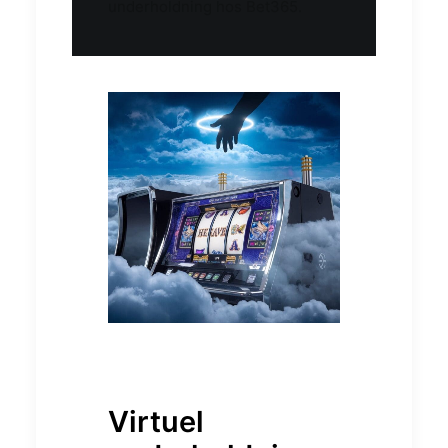
underholdning hos Bet365.
Virtuel