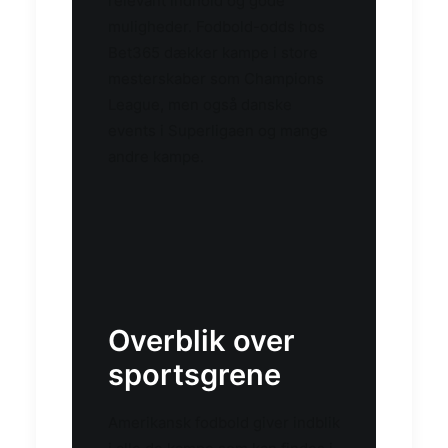
relevant indhold og gode
muligheder. Fodbold-odds hos
Bet365 dækker kampe i store
mesterskaber som Champions
League, men også danske
events i Superligaen og mange
andre kampe.
Overblik over
sportsgrene
Amerikansk fodbold giver indblik