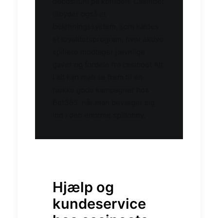
depositum på kontoen. Casinoet
tilbyder også et
belønningssystem, som kaldes
et loyalitetsprogram, hvor aktive
spillere modtager jævnlige
gaver og fordele fra casinoet Alt
i alt kan man se frem til en
række gode kampagner hos
Bet365, når man bevæger sig
ind i den enorme spillobby.
Hjælp og
kundeservice