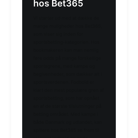
hos Bet365
Vi starter ud med at dække de
mange muligheder hos Bet365,
som viser sig inden for
sportsbetting-kategorien. Hos
bookmakeren kan man nemlig
føre odds på mange forskellige
sportsgrene, med kampe og
begivenheder, som dækker alt i
sportsverdenen. Fodbold er
klart den mest populære gren af
sportsbetting, som har opnået
en af de største tilslutninger på
betting området. Med kampe i
både Danmark og udlandet, kan
spillere hos Bet365 se frem til