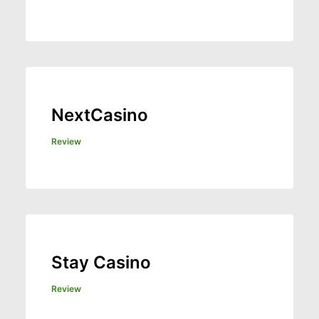
NextCasino
Review
Stay Casino
Review