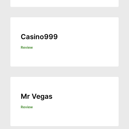
Casino999
Review
Mr Vegas
Review