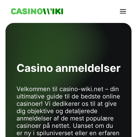
Casino anmeldelser
Om Casino Wiki
Kontakt
Casino anmeldelser
Search
Velkommen til casino-wiki.net – din
ultimative guide til de bedste online
casinoer! Vi dedikerer os til at give
dig objektive og detaljerede
anmeldelser af de mest populære
casinoer på nettet. Uanset om du
er ny i spiluniverset eller en erfaren