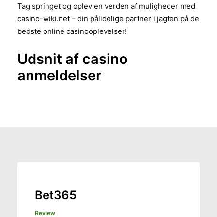
Tag springet og oplev en verden af muligheder med
casino-wiki.net – din pålidelige partner i jagten på de
bedste online casinooplevelser!
Udsnit af casino
anmeldelser
Bet365
Review