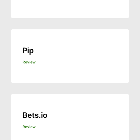
Pip
Review
Bets.io
Review