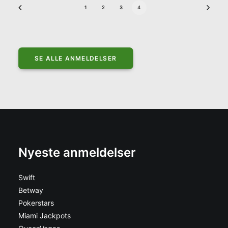
1
2
3
4
SE ALLE ANMELDELSER
Nyeste anmeldelser
Swift
Betway
Pokerstars
Miami Jackpots